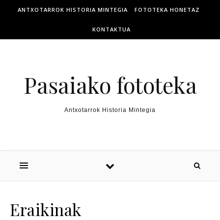
ANTXOTARROK HISTORIA MINTEGIA
FOTOTEKA HONETAZ
KONTAKTUA
Pasaiako fototeka
Antxotarrok Historia Mintegia
Eraikinak