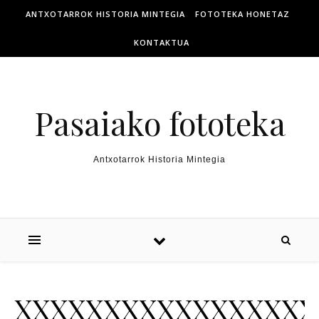
ANTXOTARROK HISTORIA MINTEGIA
FOTOTEKA HONETAZ
KONTAKTUA
Pasaiako fototeka
Antxotarrok Historia Mintegia
XXXXXXXXXXXXXXXXX