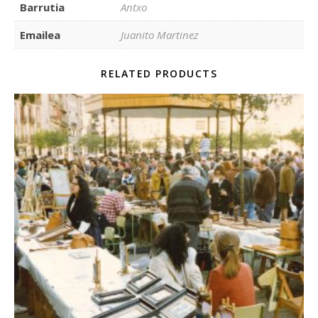
Barrutia
Antxo
Emailea
Juanito Martinez
RELATED PRODUCTS