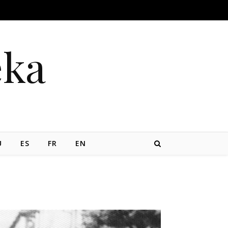
eka
U
ES
FR
EN