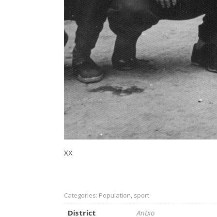
XX
Categories:
Population
,
sport
District
Antxo