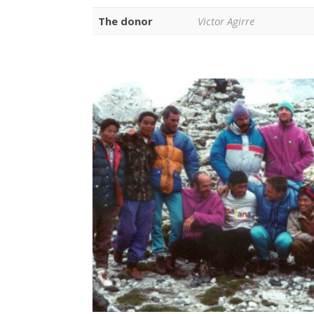
The donor
Victor Agirre