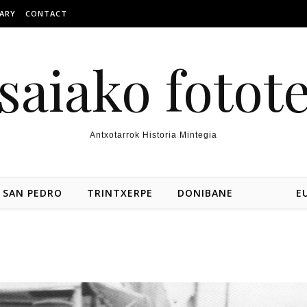
ARY
CONTACT
saiako fotot
Antxotarrok Historia Mintegia
SAN PEDRO
TRINTXERPE
DONIBANE
E